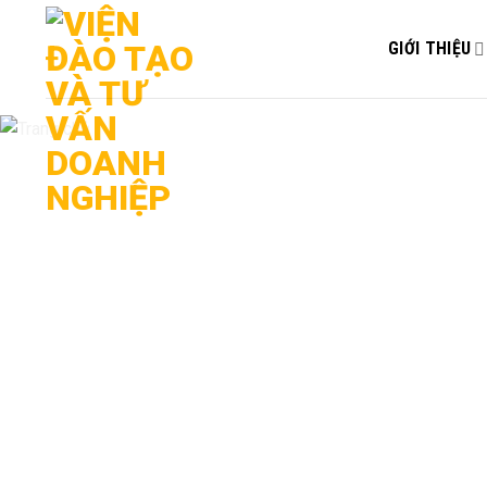
Bỏ
qua
GIỚI THIỆU
nội
dung